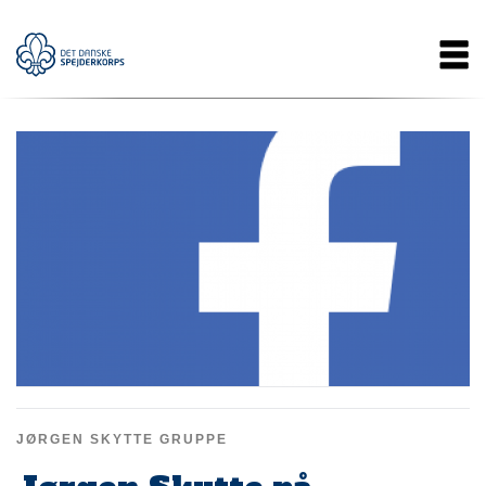
Gå
Main
til
hovedindhold
navigation
JØRGEN SKYTTE GRUPPE